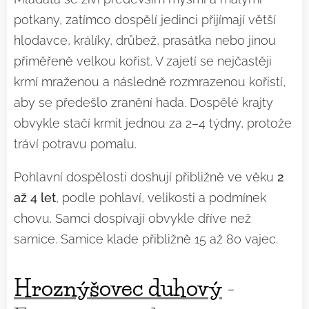
potkany, zatímco dospělí jedinci přijímají větší
hlodavce, králíky, drůbež, prasátka nebo jinou
přiměřeně velkou kořist. V zajetí se nejčastěji
krmí mraženou a následně rozmrazenou kořistí,
aby se předešlo zranění hada. Dospělé krajty
obvykle stačí krmit jednou za 2–4 týdny, protože
tráví potravu pomalu.
Pohlavní dospělosti doshují přibližně ve věku
2
až 4 let
, podle pohlaví, velikosti a podmínek
chovu. Samci dospívají obvykle dříve než
samice. Samice klade přibližně 15 až 80 vajec.
Hroznýšovec duhový
-