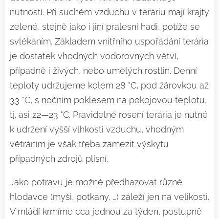
nutností. Při suchém vzduchu v teráriu mají krajty
zelené, stejně jako i jiní pralesní hadi, potíže se
svlékáním. Základem vnitřního uspořádání terária
je dostatek vhodných vodorovných větví,
případně i živých, nebo umělých rostlin. Denní
teploty udržujeme kolem 28 °C, pod žárovkou až
33 °C, s nočním poklesem na pokojovou teplotu,
tj. asi 22—23 °C. Pravidelné rosení terária je nutné
k udržení vyšší vlhkosti vzduchu, vhodným
větráním je však třeba zamezit výskytu
případných zdrojů plísní.
Jako potravu je možné předhazovat různé
hlodavce (myši, potkany, …) záleží jen na velikosti.
V mládí krmíme cca jednou za týden, postupně