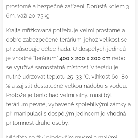
prostorné a bezpečné zařízení. Dorůstá kolem 3-
6m, váží 20-75kg.
Krajta mřížkovaná potřebuje velmi prostorné a
dobře zabezpečené terárium, jehož velikost se
přizpůsobuje délce hada. U dospělých jedinců
je vhodné "terárium"
400 x 200 x 200 cm
nebo
se využívá samostatná místnost. V teráriu je
nutné udržovat teplotu 25–33 °C, vlhkost 60–80
% a zajistit dostatečně velkou nádobu s vodou.
Protože je tento had velmi silný, musí být
terárium pevné, vybavené spolehlivými zámky a
při manipulaci s dospělým jedincem je vhodná
přítomnost druhé osoby.
Mláďata se živí především myšmi a malými