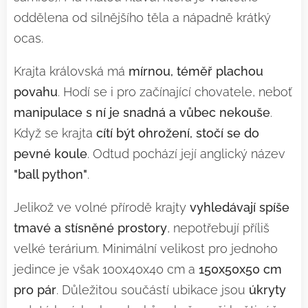
oddělena od silnějšího těla a nápadně krátký
ocas.
Krajta královská má
mírnou, téměř plachou
povahu
. Hodí se i pro začínající chovatele, neboť
manipulace s ní je snadná a vůbec nekouše
.
Když se krajta
cítí být ohrožení, stočí se do
pevné koule
. Odtud pochází její anglický název
"ball python"
.
Jelikož ve volné přírodě krajty
vyhledávají spíše
tmavé a stísněné prostory
, nepotřebují příliš
velké terárium. Minimální velikost pro jednoho
jedince je však 100x40x40 cm a
150x50x50 cm
pro pár
. Důležitou součástí ubikace jsou
úkryty