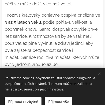
péči se může dožít více než 20 let.
Hroznýš královský pohlavně dospívá přibližně ve
3 až 5 letech věku
, podle pohlaví, velikosti a
podmínek chovu. Samci dospívají obvykle dříve
než samice. K rozmnožování by se však měli
používat až plně vyvinutí a zdraví jedinci, aby
byla zajištěna bezpečnost samice i
mláďat. Samice rodí živá mláďata, kterých může
být v jednom vrhu 10 až 60.
Používáme cookies, abychom zajistili správné fungování a
bezpečnost našich stránek. Tím vám můžeme zajistit tu
nejlepší zkušenost při jejich návštěvě.
Obrázky poskytl Pexels
Přijmout nezbytné
Přijmout vše
Vytvořeno službou
Webnode
Cookies