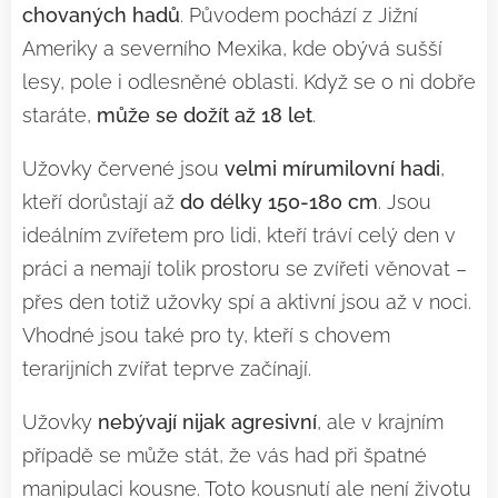
chovaných hadů
. Původem pochází z Jižní
Ameriky a severního Mexika, kde obývá sušší
lesy, pole i odlesněné oblasti. Když se o ni dobře
staráte,
může se dožít až 18 let
.
Užovky červené jsou
velmi mírumilovní hadi
,
kteří dorůstají až
do délky 150-180 cm
. Jsou
ideálním zvířetem pro lidi, kteří tráví celý den v
práci a nemají tolik prostoru se zvířeti věnovat –
přes den totiž užovky spí a aktivní jsou až v noci.
Vhodné jsou také pro ty, kteří s chovem
terarijních zvířat teprve začínají.
Užovky
nebývají nijak agresivní
, ale v krajním
případě se může stát, že vás had při špatné
manipulaci kousne. Toto kousnutí ale není životu