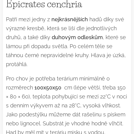
Epicrates cenchria
Patří mezi jedny z
nejkrásnějších
hadů díky své
výrazné kresbě, která se liší dle jednotlivých
druhů, a také díky
duhovým odleskům
, které se
lámou při dopadu světla. Po celém těle se
táhnou černé nepravidelné kruhy. Hlava je úzká,
protáhlá.
Pro chov je potřeba terárium minimálně o
rozměrech
100x50x50
cm (lépe větší, třeba 150
× 80 × 60), teplota pohybující se mezi 22°C v noci
s denním výkyvem až na 28°C, vysoká vlhkost.
Jako podestýlku můžeme dát rašelinu s pískem
nebo lignocel. Substrát je vhodné hodně vlhčit.
Had by měl mít v teráriu misku s vodou,