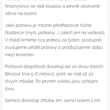
hroznýšovci se rádi koupou a pevně ukotvené
větve na lezení.
Jako potravu je možné předhazovat různé
hlodavce (myši, potkany, …) záleží jen na velikosti.
V mládí krmíme cca jednou za týden, postupně
zvyšujeme příděl potravy a prodlužujeme dobu
mezi krmením.
Pohlavní dospělosti dosahují asi ve dvou letech.
Březost trvá 5-6 měsíců, poté se rodí až 30
živých mláďat. Po prvním svleku jsou schopni
lovu.
Samice dorůstají zhruba 2m, samci kolem 1,7m.