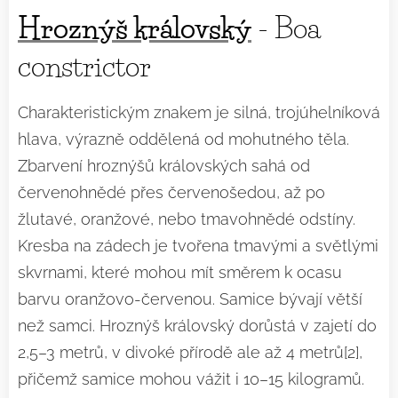
Hroznýš královský
- Boa
constrictor
Charakteristickým znakem je silná, trojúhelníková
hlava, výrazně oddělená od mohutného těla.
Zbarvení hroznýšů královských sahá od
červenohnědé přes červenošedou, až po
žlutavé, oranžové, nebo tmavohnědé odstíny.
Kresba na zádech je tvořena tmavými a světlými
skvrnami, které mohou mít směrem k ocasu
barvu oranžovo-červenou. Samice bývají větší
než samci. Hroznýš královský dorůstá v zajetí do
2,5–3 metrů, v divoké přírodě ale až 4 metrů[2],
přičemž samice mohou vážit i 10–15 kilogramů.