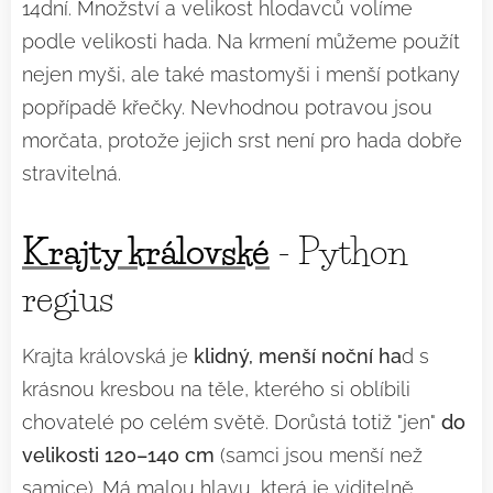
14dní. Množství a velikost hlodavců volíme
podle velikosti hada. Na krmení můžeme použít
nejen myši, ale také mastomyši i menší potkany
popřípadě křečky. Nevhodnou potravou jsou
morčata, protože jejich srst není pro hada dobře
stravitelná.
Krajty královské
- Python
regius
Krajta královská je
klidný, menší noční ha
d s
krásnou kresbou na těle, kterého si oblíbili
chovatelé po celém světě. Dorůstá totiž "jen"
do
velikosti 120–140 cm
(samci jsou menší než
samice). Má malou hlavu, která je viditelně