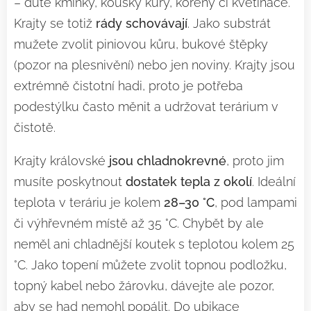
– duté kmínky, kousky kůry, kořeny či květináče.
Krajty se totiž
rády schovávají
. Jako substrát
mužete zvolit piniovou kůru, bukové štěpky
(pozor na plesnivění) nebo jen noviny. Krajty jsou
extrémně čistotní hadi, proto je potřeba
podestýlku často měnit a udržovat terárium v
čistotě.
Krajty královské
jsou chladnokrevné
, proto jim
musíte poskytnout
dostatek tepla z okolí
. Ideální
teplota v teráriu je kolem
28–30 °C
, pod lampami
či výhřevném místě až 35 °C. Chybět by ale
neměl ani chladnější koutek s teplotou kolem 25
°C. Jako topení můžete zvolit topnou podložku,
topný kabel nebo žárovku, dávejte ale pozor,
aby se had nemohl popálit. Do ubikace