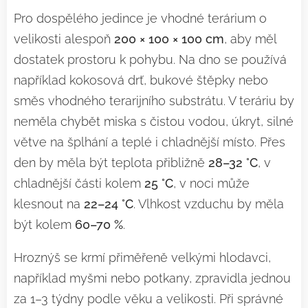
Pro dospělého jedince je vhodné terárium o
velikosti alespoň
200 × 100 × 100 cm
, aby měl
dostatek prostoru k pohybu. Na dno se používá
například kokosová drť, bukové štěpky nebo
směs vhodného terarijního substrátu. V teráriu by
neměla chybět miska s čistou vodou, úkryt, silné
větve na šplhání a teplé i chladnější místo. Přes
den by měla být teplota přibližně
28–32 °C
, v
chladnější části kolem
25 °C
, v noci může
klesnout na
22–24 °C
. Vlhkost vzduchu by měla
být kolem
60–70 %
.
Hroznýš se krmí přiměřeně velkými hlodavci,
například myšmi nebo potkany, zpravidla jednou
za 1–3 týdny podle věku a velikosti. Při správné