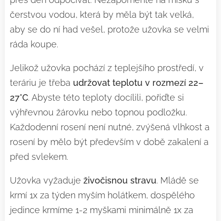
čerstvou vodou, která by měla být tak velká,
aby se do ní had vešel, protože užovka se velmi
ráda koupe.
Jelikož užovka pochází z teplejšího prostředí, v
teráriu je třeba
udržovat teplotu v rozmezí 22–
27°C
. Abyste této teploty docílili, pořiďte si
výhřevnou žárovku nebo topnou podložku.
Každodenní rosení není nutné, zvýšená vlhkost a
rosení by mělo být především v době zakalení a
před svlekem.
Užovka vyžaduje
živočisnou stravu
. Mládě se
krmí 1x za týden myším holátkem, dospělého
jedince krmíme 1-2 myškami minimálně 1x za