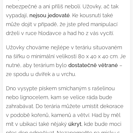
nebezpečné a ani příliš nebolí. Užovky, ač tak
vypadají,
nejsou jedovaté
. Ke kousnutí také
může dojít v případě, že jste před manipulací
drželi v ruce hlodavce a had ho z vás vycítí.
Užovky chováme nejlépe v teráriu situovaném
na šířku o minimální velikosti 80 x 40 x 40 cm. Je
nutné, aby terárium bylo
dostatečně větrané
–
ze spodu u dvířek a u vrchu.
Dno vysypte pískem smíchaným s rašelinou
nebo lignocelem, kam se velice ráda bude
zahrabávat. Do terária můžete umístit dekorace
v podobě kořenů, kamenů a větví. Had by měl
mít v ubikaci také nějaký
úkryt
, kde bude moci
přes den odpočívat. Nezapomeňte na misku s